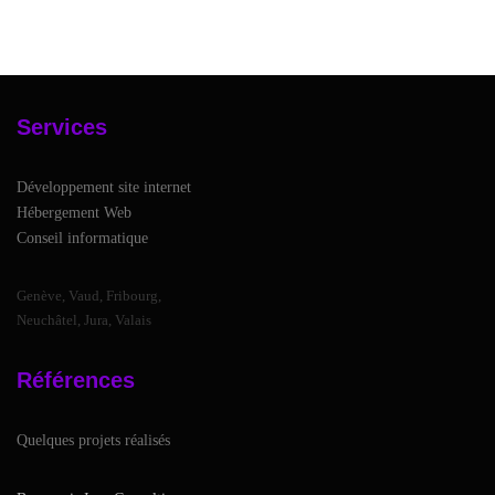
Services
Développement site internet
Hébergement Web
Conseil informatique
Genève, Vaud, Fribourg,
Neuchâtel, Jura, Valais
Références
Quelques projets réalisés