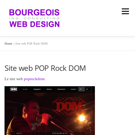
Aller
au
Menu
contenu
Home
»
Site web POP Rock DOM
DÉVELOPPEMENT WEB
HÉBERGEMENTS
Site web POP Rock DOM
SERVICES IT
CONTACT
Le site web
poprockdom